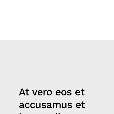
here
here
here
about
about
about
this
this
this
At vero eos et
accusamus et