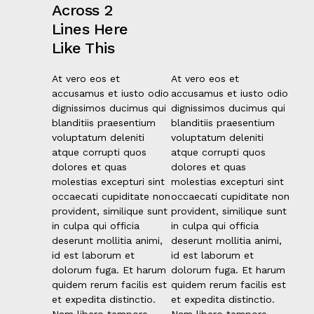
Across 2
Lines Here
Like This
At vero eos et
At vero eos et
accusamus et iusto odio
accusamus et iusto odio
dignissimos ducimus qui
dignissimos ducimus qui
blanditiis praesentium
blanditiis praesentium
voluptatum deleniti
voluptatum deleniti
atque corrupti quos
atque corrupti quos
dolores et quas
dolores et quas
molestias excepturi sint
molestias excepturi sint
occaecati cupiditate non
occaecati cupiditate non
provident, similique sunt
provident, similique sunt
in culpa qui officia
in culpa qui officia
deserunt mollitia animi,
deserunt mollitia animi,
id est laborum et
id est laborum et
dolorum fuga. Et harum
dolorum fuga. Et harum
quidem rerum facilis est
quidem rerum facilis est
et expedita distinctio.
et expedita distinctio.