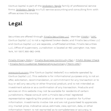
Covitus Capital is part of the
Grobstein Teeple
family of professional service
firms.
Grobstein Teeple
is a full-service accounting and consulting firm with
offices across the country.
Legal
Securities are offered through
Finalis Securities LLC
Member
FINRA
/
SIPC.
Covitus Capital LLC is not a registered broker-dealer, and Finalis Securities LLC
and Covitus Capital LLC are separate, unaffiliated entities. Finalis Securities
LLC, Office of Supervisory Jurisdiction is located at 450 Lexington Ave, New
York, NY 10017, 800-962-0418.
Finalis Privacy Policy
|
Finalis Business Continuity Plan
|
FINRA Broker Check
|
Finalis Form Customer Relationship Summary (“Form CRS”)
www.covitus.com
(the "Covitus Capital Website") is a website operated by
Covitus Capital LLC. This website is for informational purposes only, is not an
offer, solicitation, recommendation, or commitment for any transaction or to
buy or sell any security or other financial product, and is not intended as
investment advice or as a confirmation of any transaction. Products and
services on this website may not be available for residents of certain
jurisdictions. Please consult with a Finalis Securities’ registered
representative regarding the product or service in question for further
information. Investments involve risk and are not guaranteed to appreciate.
Any market price, indicative value, estimate, view, opinion, data, or other
information herein is not warranted as to completeness or accuracy, is