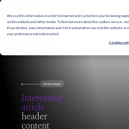
We use this information in order to improve and customize your browsing experi
on this website and other media. To find out more about the cookies we use, se
If you decline, your information won’t be tracked when you visit this website. A
your preference not to be tracked.
Cookies set
White Paper
Interesting
article
header
content