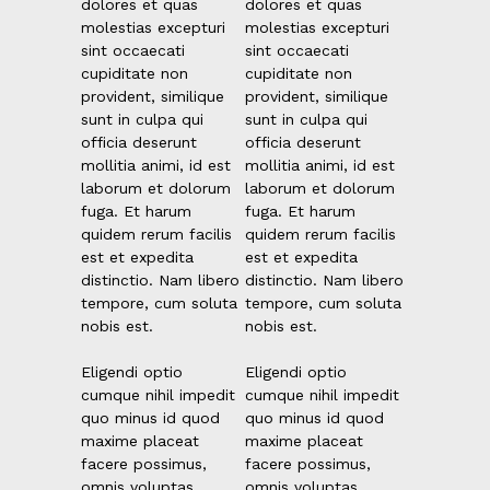
dolores et quas
dolores et quas
molestias excepturi
molestias excepturi
sint occaecati
sint occaecati
cupiditate non
cupiditate non
provident, similique
provident, similique
sunt in culpa qui
sunt in culpa qui
officia deserunt
officia deserunt
mollitia animi, id est
mollitia animi, id est
laborum et dolorum
laborum et dolorum
fuga. Et harum
fuga. Et harum
quidem rerum facilis
quidem rerum facilis
est et expedita
est et expedita
distinctio. Nam libero
distinctio. Nam libero
tempore, cum soluta
tempore, cum soluta
nobis est.
nobis est.
Eligendi optio
Eligendi optio
cumque nihil impedit
cumque nihil impedit
quo minus id quod
quo minus id quod
maxime placeat
maxime placeat
facere possimus,
facere possimus,
omnis voluptas
omnis voluptas