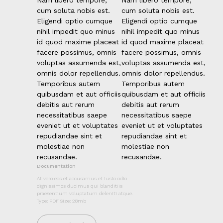
Nam libero tempore,
Nam libero tempore,
cum soluta nobis est.
cum soluta nobis est.
Eligendi optio cumque
Eligendi optio cumque
nihil impedit quo minus
nihil impedit quo minus
id quod maxime placeat
id quod maxime placeat
facere possimus, omnis
facere possimus, omnis
voluptas assumenda est,
voluptas assumenda est,
omnis dolor repellendus.
omnis dolor repellendus.
Temporibus autem
Temporibus autem
quibusdam et aut officiis
quibusdam et aut officiis
debitis aut rerum
debitis aut rerum
necessitatibus saepe
necessitatibus saepe
eveniet ut et voluptates
eveniet ut et voluptates
repudiandae sint et
repudiandae sint et
molestiae non
molestiae non
recusandae.
recusandae.
Documentation
At vero eos et accusamus et iusto odio
dignissimos ducimus qui blanditiis
praesentium voluptatum deleniti atque.
Type: PDF Size: 28mb